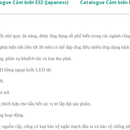
ogue Cảm biến E3Z (Japaness)
Catalogue Cảm biến 
---------------------------------------------------------------------------
nhỏ gọn, đa năng, được ứng dụng rất phổ biến trong các ngành công 
hát hiện lớn (lên tới 30 mét) có thể đáp ứng điều nhiều ứng dụng khác
, phản xạ khuếch tán và loại thu phát.
ED hồng ngoại hoắc LED đỏ
ON.
n trở.
hích hợp cho hầu hết các vị trí lắp đặt sản phẩm.
ng hoạt động.
 nguồn cấp, cũng có loại bảo vệ ngắn mạch đầu ra và bảo vệ chống nh