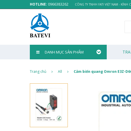
HOTLINE:
0966383262
CÔNG TY TNHH FATI VIỆT NAM - KÍNH
TRA
DANH MỤC SẢN PHẨM
Trang chủ
All
Cảm biến quang Omron E3Z-D6