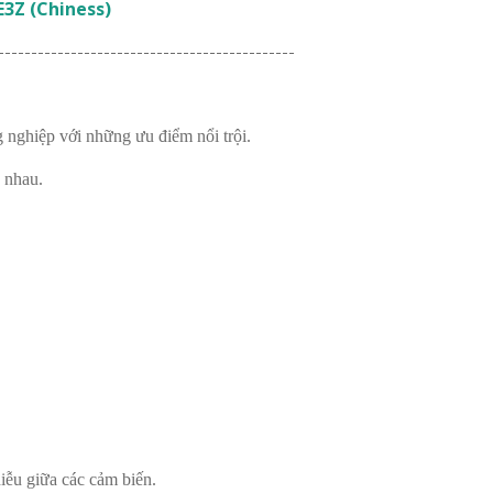
E3Z (Chiness)
---------------------------------------------
nghiệp với những ưu điểm nổi trội.
 nhau.
iễu giữa các cảm biến.