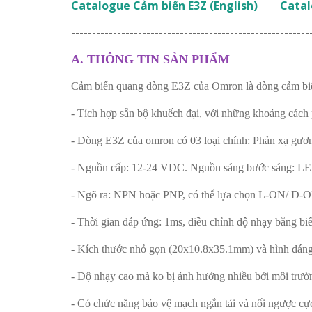
Catalogue Cảm biến E3Z (English)
Catal
---------------------------------------------------------
A. THÔNG TIN SẢN PHẨM
Cảm biến quang dòng E3Z của Omron là dòng cảm biến 
- Tích hợp sẵn bộ khuếch đại, với những khoảng cách p
- Dòng E3Z của omron có 03 loại chính: Phản xạ gương
- Nguồn cấp: 12-24 VDC. Nguồn sáng bước sáng: L
- Ngõ ra: NPN hoặc PNP, có thể lựa chọn L-ON/ D-
- Thời gian đáp ứng: 1ms, điều chỉnh độ nhạy bằng biế
- Kích thước nhỏ gọn (20x10.8x35.1mm) và hình dáng t
- Độ nhạy cao mà ko bị ảnh hưởng nhiều bởi môi trườ
- Có chức năng bảo vệ mạch ngắn tải và nối ngược cực