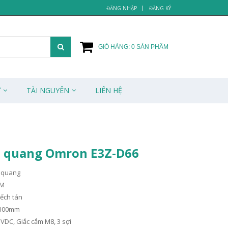
ĐĂNG NHẬP
ĐĂNG KÝ
GIỎ HÀNG:
0
SẢN PHẨM
Ử
TÀI NGUYÊN
LIÊN HỆ
 quang Omron E3Z-D66
n quang
2M
uếch tán
5-100mm
 VDC, Giắc cắm M8, 3 sợi