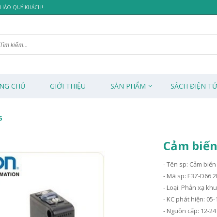
 CHÀO QUÝ KHÁCH!
NG CHỦ
GIỚI THIỆU
SẢN PHẨM
SÁCH ĐIỆN T
6
Cảm biến
- Tên sp: Cảm biế
- Mã sp: E3Z-D66 
- Loại: Phản xạ kh
- KC phát hiện: 0
- Nguồn cấp: 12-24