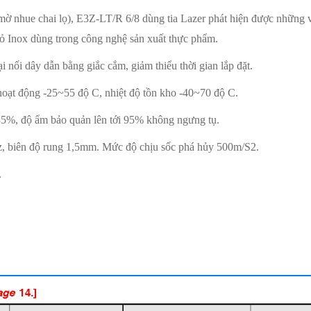
mờ nhue chai lọ), E3Z-LT/R 6/8 dùng tia Lazer phát hiện được những v
ỏ Inox dùng trong công nghệ sản xuất thực phẩm.
i nối dây dẫn bằng giắc cắm, giảm thiểu thời gian lắp đặt.
hoạt động -25~55 độ C, nhiệt độ tồn kho -40~70 độ C.
85%, độ ẩm bảo quản lên tới 95% không ngưng tụ.
z, biên độ rung 1,5mm. Mức độ chịu sốc phá hủy 500m/S2.
.