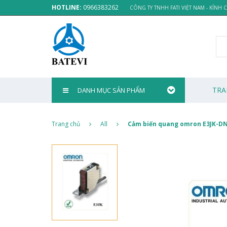
HOTLINE:
0966383262
CÔNG TY TNHH FATI VIỆT NAM - KÍNH
TRA
DANH MỤC SẢN PHẨM
Trang chủ
All
Cảm biến quang omron E3JK-D