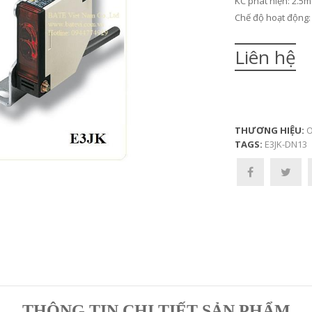
KC phát hiện: 2.5m
Chế độ hoạt động:
Liên hệ
THƯƠNG HIỆU:
O
TAGS:
E3JK-DN13
THÔNG TIN CHI TIẾT SẢN PHẨM