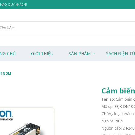
 CHÀO QUÝ KHÁCH!
NG CHỦ
GIỚI THIỆU
SẢN PHẨM
SÁCH ĐIỆN T
N13 2M
Cảm biến
Tên sp: Cảm biến 
Mã sp: E3JK-DN13
Chủng loại: phản 
Ngõ ra: NPN
Nguồn cấp: 24-24