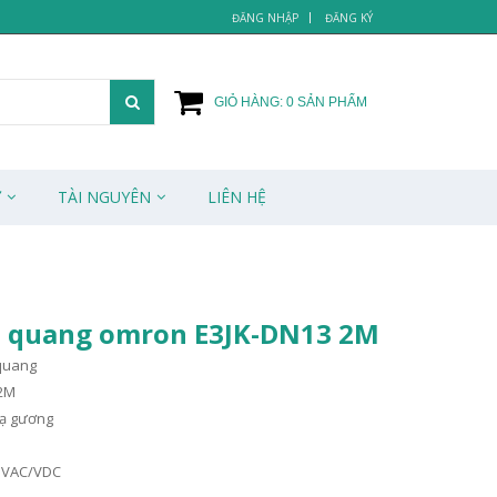
ĐĂNG NHẬP
ĐĂNG KÝ
GIỎ HÀNG:
0
SẢN PHẨM
Ử
TÀI NGUYÊN
LIÊN HỆ
 quang omron E3JK-DN13 2M
quang
 2M
xạ gương
0 VAC/VDC