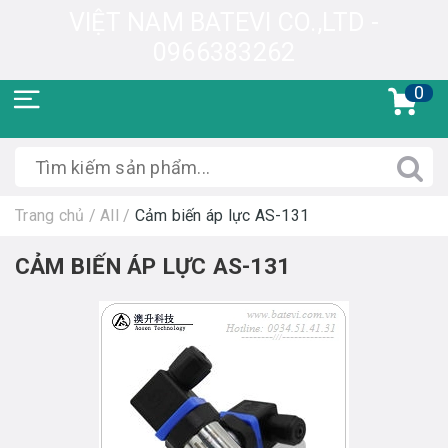
VIỆT NAM BATEVI CO.,LTD -
0966383262
0
Trang chủ
/
All
/
Cảm biến áp lực AS-131
CẢM BIẾN ÁP LỰC AS-131