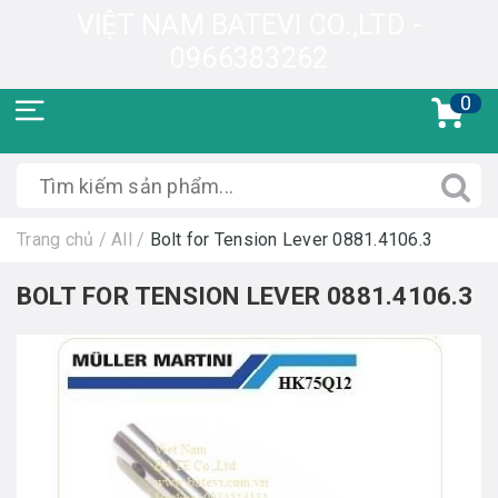
VIỆT NAM BATEVI CO.,LTD -
0966383262
0
Trang chủ
/
All
/
Bolt for Tension Lever 0881.4106.3
BOLT FOR TENSION LEVER 0881.4106.3