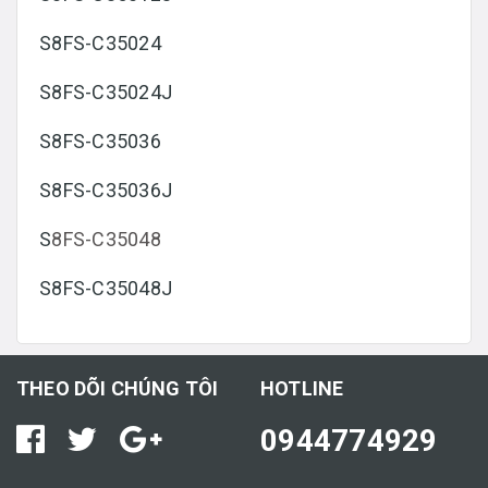
S8FS-C35024
S8FS-C35024J
S8FS-C35036
S8FS-C35036J
S
8FS-C35048
S8FS-C35048J
THEO DÕI CHÚNG TÔI
HOTLINE
0944774929