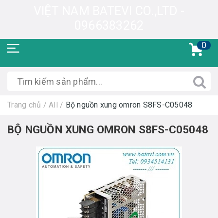
VIỆT NAM BATEVI CO.,LTD -
0966383262
0
Trang chủ
/
All
/
Bộ nguồn xung omron S8FS-C05048
BỘ NGUỒN XUNG OMRON S8FS-C05048