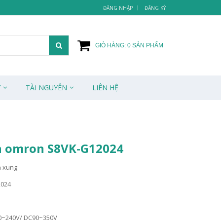
ĐĂNG NHẬP
ĐĂNG KÝ
GIỎ HÀNG:
0
SẢN PHẨM
Ử
TÀI NGUYÊN
LIÊN HỆ
 omron S8VK-G12024
n xung
2024
00~240V/ DC90~350V