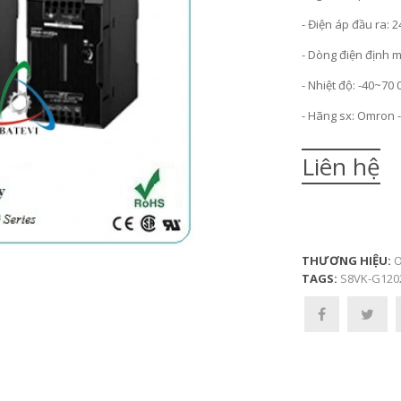
- Điện áp đầu ra: 2
- Dòng điện định m
- Nhiệt độ: -40~70 
- Hãng sx: Omron 
Liên hệ
THƯƠNG HIỆU:
O
TAGS:
S8VK-G120