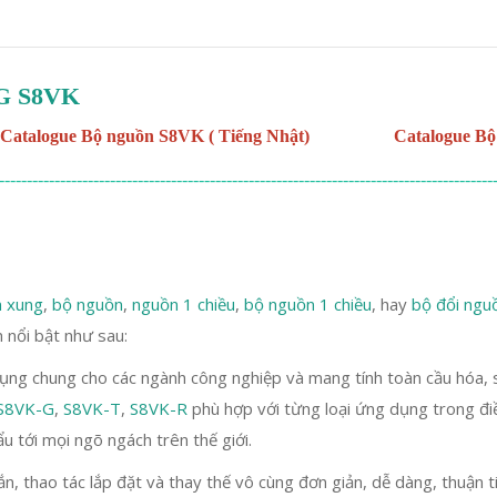
 S8VK
Catalogue Bộ nguồn S8VK ( Tiếng Nhật)
Catalogue Bộ
-----------------------------------------------------------------------------------------
 xung
,
bộ nguồn
,
nguồn 1 chiều
,
bộ nguồn 1 chiều
, hay
bộ đổi ngu
 nổi bật như sau:
g chung cho các ngành công nghiệp và mang tính toàn cầu hóa, s
S8VK-G
,
S8VK-T
,
S8VK-R
phù hợp với từng loại ứng dụng trong đi
ẩu tới mọi ngõ ngách trên thế giới.
n, thao tác lắp đặt và thay thế vô cùng đơn giản, dễ dàng, thuận ti