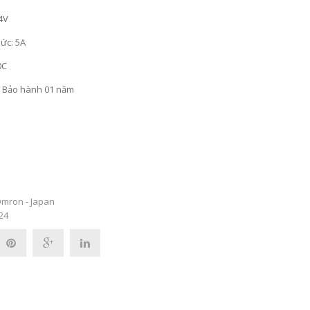
4V
ức: 5A
0C
- Bảo hành 01 năm
mron - Japan
24