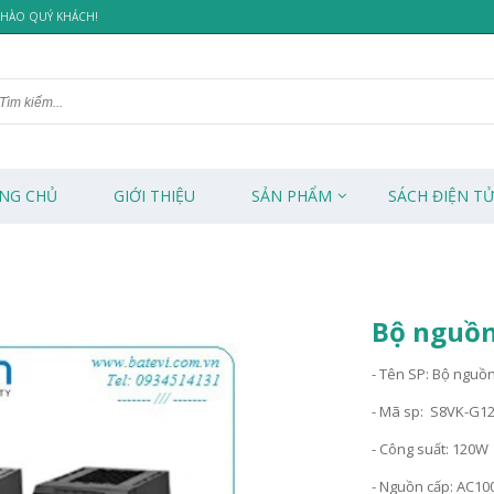
 CHÀO QUÝ KHÁCH!
NG CHỦ
GIỚI THIỆU
SẢN PHẨM
SÁCH ĐIỆN T
Bộ nguồn
- Tên SP: Bộ nguồ
- Mã sp: S8VK-G1
- Công suất: 120W
- Nguồn cấp: AC1