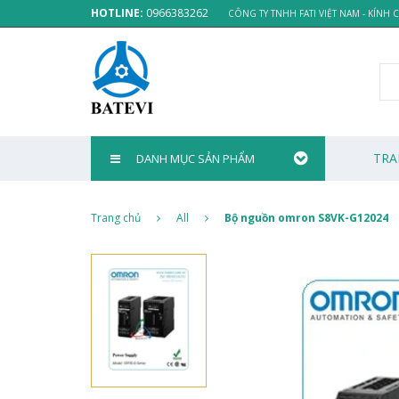
HOTLINE:
0966383262
CÔNG TY TNHH FATI VIỆT NAM - KÍNH
TRA
DANH MỤC SẢN PHẨM
Trang chủ
All
Bộ nguồn omron S8VK-G12024