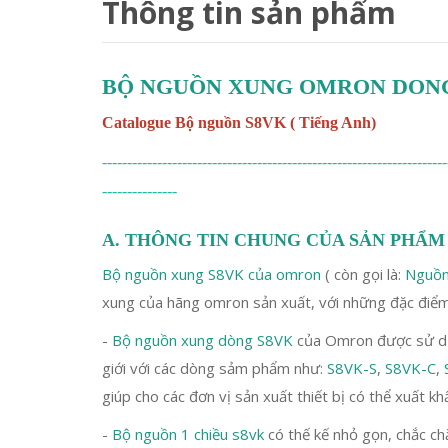
Thông tin sản phẩm
BỘ NGUỒN XUNG OMRON DONG
Catalogue Bộ nguồn S8VK ( Tiếng Anh)
---------------------------------------------------------------------
---------------
A. THÔNG TIN CHUNG CỦA SẢN PHẨM
Bộ nguồn xung S8VK của omron
( còn gọi là:
Nguồn
xung của hãng omron sản xuất, với những đặc điểm
-
Bộ nguồn xung dòng S8VK
của Omron được sử dụn
giới với các dòng sảm phẩm như:
S8VK-S
,
S8VK-C
,
giúp cho các đơn vị sản xuất thiết bị có thể xuất kh
-
Bộ nguồn 1 chiều s8vk
có thế kế nhỏ gọn, chắc chắ