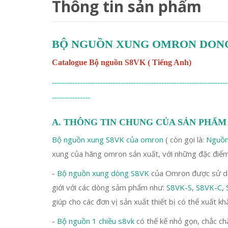
Thông tin sản phẩm
BỘ NGUỒN XUNG OMRON DONG
Catalogue Bộ nguồn S8VK ( Tiếng Anh)
---------------------------------------------------------------------
---------------
A. THÔNG TIN CHUNG CỦA SẢN PHẨM
Bộ nguồn xung S8VK của omron
( còn gọi là:
Nguồn
xung của hãng omron sản xuất, với những đặc điểm
-
Bộ nguồn xung dòng S8VK
của Omron được sử dụn
giới với các dòng sảm phẩm như:
S8VK-S
,
S8VK-C
,
giúp cho các đơn vị sản xuất thiết bị có thể xuất kh
-
Bộ nguồn 1 chiều s8vk
có thế kế nhỏ gọn, chắc chắ