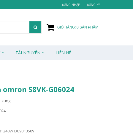
ĐĂNG NHẬP
ĐĂNG KÝ
GIỎ HÀNG:
0
SẢN PHẨM
Ử
TÀI NGUYÊN
LIÊN HỆ
 omron S8VK-G06024
n xung
024
00~240V/ DC90~350V