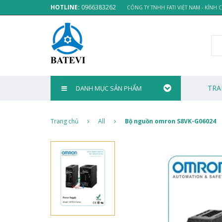
HOTLINE:
0966383262
CÔNG TY TNHH FATI VIỆT NAM - KÍNH
TRA
DANH MỤC SẢN PHẨM
Trang chủ
All
Bộ nguồn omron S8VK-G06024