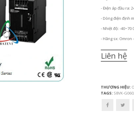
- Điện áp đầu ra: 2
- Dòng điện định m
- Nhiệt độ: -40~70 
- Hãng sx: Omron 
Liên hệ
THƯƠNG HIỆU:
O
TAGS:
S8VK-G060