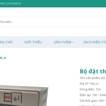
 CHÀO QUÝ KHÁCH!
NG CHỦ
GIỚI THIỆU
SẢN PHẨM
SÁCH ĐIỆN T
5L-A
Bộ đặt t
Tên sản phẩm: Bộ đ
Mã SP: H5L-A
Dòng điện: 15A
Điện áp: 100 ~240
Dải thời gian: 25h 