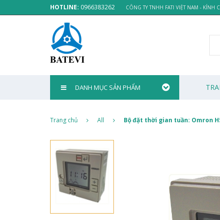
HOTLINE:
0966383262
CÔNG TY TNHH FATI VIỆT NAM - KÍNH
TRA
DANH MỤC SẢN PHẨM
Trang chủ
All
Bộ đặt thời gian tuần: Omron H