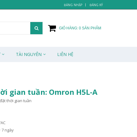
ĐĂNG NHẬP
ĐĂNG KÝ
GIỎ HÀNG:
0
SẢN PHẨM
Ử
TÀI NGUYÊN
LIÊN HỆ
hời gian tuần: Omron H5L-A
ặt thời gian tuần
VAC
~ 7 ngày