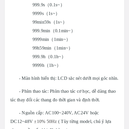
999.9s（0.1s~）
9999s（1s~）
99min59s（1s~）
999.9min（0.1min~）
9999min（1min~）
99h59min（1min~）
999.9h（0.1h~）
9999h（1h~）
- Màn hình hiển thị: LCD săc nét dưới mọi góc nhìn.
- Phím thao tác: Phím thao tác cơ học, dễ dàng thao
tác thay đổi các thang đo thời gian và định thời.
- Nguồn cấp: AC100~240V, AC24V hoặc
DC12~48V
±10% 50Hz
( Tùy từng model, chú ý lựa