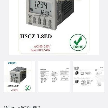
prev
Mã sp: H5CZ-L8ED