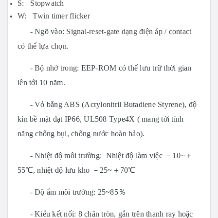
S: Stopwatch
W: Twin timer flicker
- Ngõ vào:
Signal-reset-gate dạng điện áp / contact
có thể lựa chọn.
- Bộ nhớ trong:
EEP-ROM có thể lưu trữ thời gian
lên tới 10 năm.
- Vỏ bằng ABS (Acrylonitril Butadiene Styrene), độ
kín bề mặt đạt IP66, UL508 Type4X ( mang tới tính
năng chống bụi, chống nước hoàn hảo).
- Nhiệt độ môi trường: Nhiệt độ làm việc －10~＋
55℃, nhiệt độ lưu kho －25~＋70℃
- Độ ẩm môi trường: 25~85％
- Kiểu kết nối: 8 chân tròn, gắn trên thanh ray hoặc