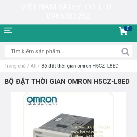
VIỆT NAM BATEVI CO.,LTD -
0966383262
0
Trang chủ
/
All
/
Bộ đặt thời gian omron H5CZ-L8ED
BỘ ĐẶT THỜI GIAN OMRON H5CZ-L8ED