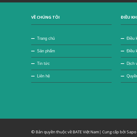
VỀ CHÚNG TÔI
ĐIỀU K
Trang chủ
Điều 
Sản phẩm
Điều 
Tin tức
Dịch v
Liên hệ
Quyền 
© Bản quyền thuộc về BATE Việt Nam
|
Cung cấp bởi Sapo