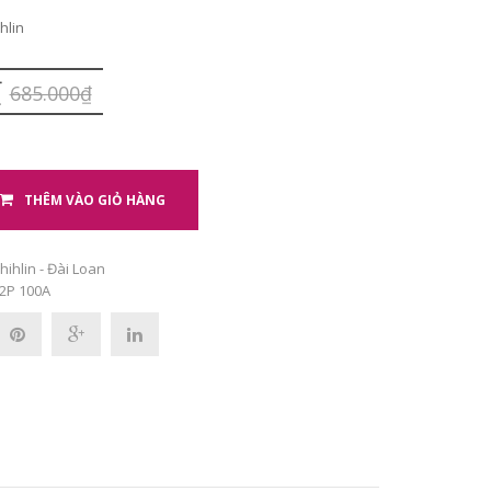
hlin
₫
685.000₫
THÊM VÀO GIỎ HÀNG
hihlin - Đài Loan
2P 100A