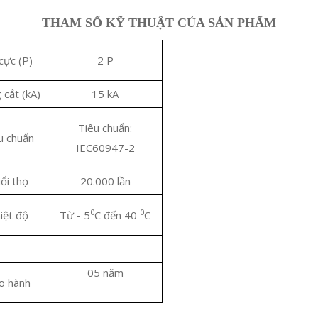
THAM SỐ KỸ THUẬT CỦA SẢN PHẨM
cực (P)
2 P
 cắt (kA)
15 kA
Tiêu chuẩn:
u chuẩn
IEC60947-2
ổi thọ
20.000 lần
0
0
iệt độ
Từ - 5
C đến 40
C
05 năm
o hành