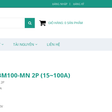
ĐĂNG NHẬP
ĐĂNG KÝ
GIỎ HÀNG:
0
SẢN PHẨM
Ử
TÀI NGUYÊN
LIÊN HỆ
 BM100-MN 2P (15~100A)
 2P
A
0V