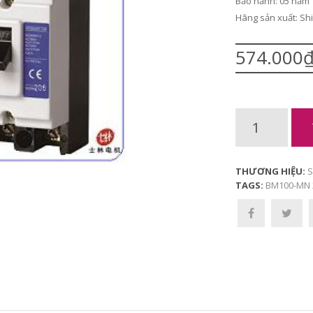
Bảo hảnh: 05 năm
Hãng sản xuất: Shi
574.000
THƯƠNG HIỆU:
S
TAGS:
BM100-MN 