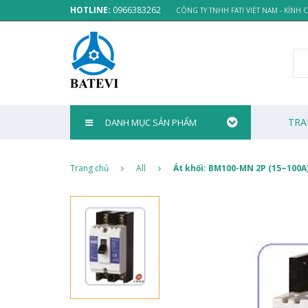
HOTLINE:
0966383262
CÔNG TY TNHH FATI VIỆT NAM - KÍNH
TRA
DANH MỤC SẢN PHẨM
Trang chủ
All
Át khối: BM100-MN 2P (15~100A