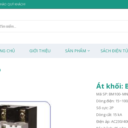
 CHÀO QUÝ KHÁCH!
NG CHỦ
GIỚI THIỆU
SẢN PHẨM
SÁCH ĐIỆN T
)
Át khối:
Mã SP: BM100- MN
Dòng điện: 15~100
Số cực: 2P
Dòng cắt: 15 kA
Điện áp: AC230/40