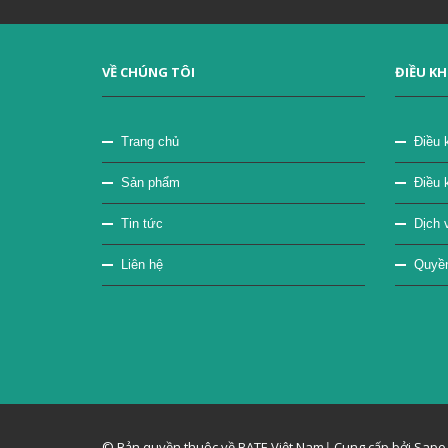
VỀ CHÚNG TÔI
ĐIỀU K
Trang chủ
Điều 
Sản phẩm
Điều 
Tin tức
Dịch v
Liên hệ
Quyền 
© Bản quyền thuộc về BATE Việt Nam
|
Cung cấp bởi Sapo