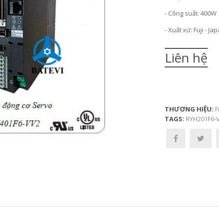
- Công suất: 400W
- Xuất xứ: Fuji - Ja
Liên hệ
THƯƠNG HIỆU:
F
TAGS:
RYH201F6-