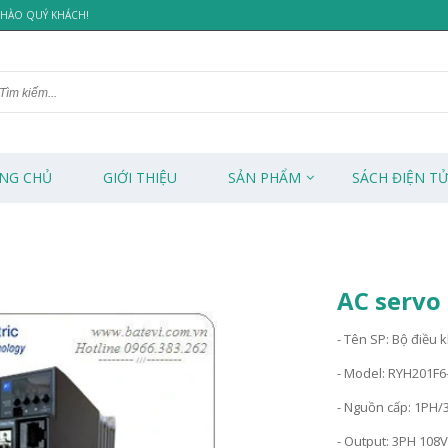
 CHÀO QUÝ KHÁCH!
NG CHỦ
GIỚI THIỆU
SẢN PHẨM
SÁCH ĐIỆN T
AC servo
- Tên SP: Bộ điều 
- Model: RYH201F6
- Nguồn cấp: 1PH/
- Output: 3PH 108V