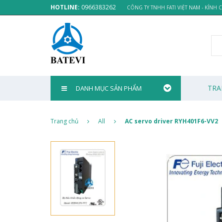
HOTLINE:
0966383262
CÔNG TY TNHH FATI VIỆT NAM - KÍNH
TRA
DANH MỤC SẢN PHẨM
Trang chủ
All
AC servo driver RYH401F6-VV2