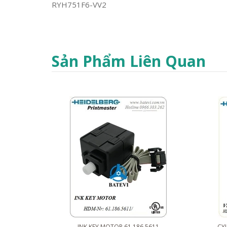
RYH751F6-VV2
Sản Phẩm Liên Quan
INK KEY MOTOR 61.186.5611
CYL