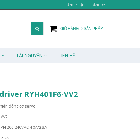
ĐĂNG NHẬP
ĐĂNG KÝ
GIỎ HÀNG:
0
SẢN PHẨM
Ử
TÀI NGUYÊN
LIÊN HỆ
 driver RYH401F6-VV2
khiển động cơ servo
-VV2
3PH 200-240VAC 4.0A/2.3A
 2.7A