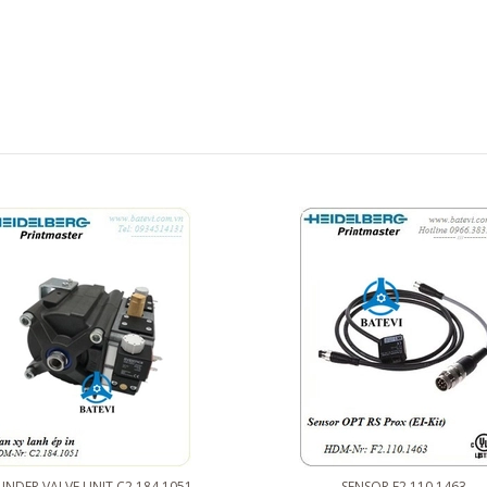
INDER VALVE UNIT C2.184.1051
SENSOR F2.110.1463