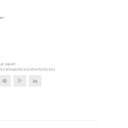
pan
uji -Japan
VV2
RYH401F6-VV2
RYH751F6-VV2