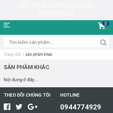
VIỆT NAM BATEVI CO.,LTD -
0966383262
0
Trang chủ
/
sản phầm khác
SẢN PHẦM KHÁC
Nội dung ở đây....
THEO DÕI CHÚNG TÔI
HOTLINE
0944774929