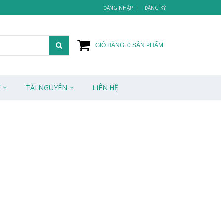
ĐĂNG NHẬP
ĐĂNG KÝ
GIỎ HÀNG:
0
SẢN PHẨM
Ử
TÀI NGUYÊN
LIÊN HỆ